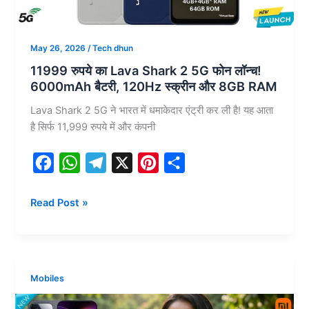
के
साथ
डिटेल्स
May 26, 2026
/
Tech dhun
हुईं
11999 रुपये का Lava Shark 2 5G फोन लॉन्च!
टीज
6000mAh बैटरी, 120Hz स्क्रीन और 8GB RAM
Lava Shark 2 5G ने भारत में धमाकेदार एंट्री कर ली है! यह आता
है सिर्फ 11,999 रुपये में और कंपनी
F
W
T
X
P
S
a
h
e
i
h
11999
Read Post »
c
a
l
n
a
रुपये
e
t
e
t
r
का
b
s
g
e
e
Lava
o
A
r
r
Shark
Mobiles
2
o
p
a
e
5G
k
p
m
s