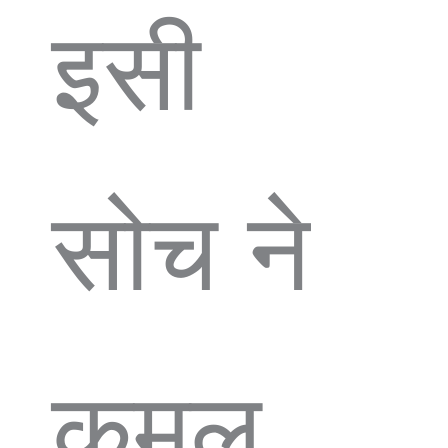
इसी
सोच ने
कमल