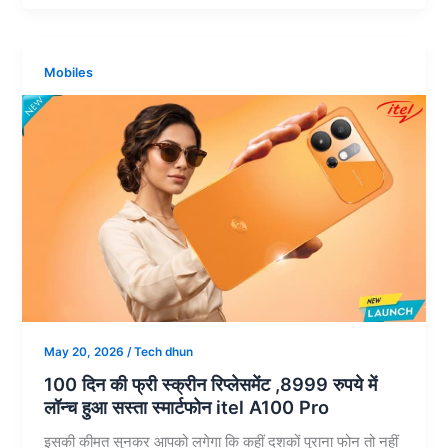
16
b
s
g
e
e
सीरीज
o
A
r
r
के
Mobiles
प्री-
o
p
a
e
बुकिंग
k
p
m
s
ने
t
खोले
राज:
अनोखे
रंग,
धांसू
स्टोरेज
और
कैमरे
का
May 20, 2026
/
Tech dhun
तगड़ा
100 दिन की फ्री स्क्रीन रिप्लेसमेंट ,8999 रुपये में
अपग्रेड,
लॉन्च हुआ सस्ता स्मार्टफोन itel A100 Pro
25
इसकी कीमत सुनकर आपको लगेगा कि कहीं दशकों पुराना फोन तो नहीं
मई