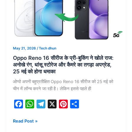
5G
फोन
हो
रहा
है
इंडिया
में
May 21, 2026
/
Tech dhun
लॉन्च
Oppo Reno 16 सीरीज के प्री-बुकिंग ने खोले राज:
अनोखे रंग, धांसू स्टोरेज और कैमरे का तगड़ा अपग्रेड,
25 मई को होगा धमाका
ओप्पो अपनी बहुप्रतीक्षित Oppo Reno 16 सीरीज को 25 मई को
चीन में लॉन्च करने जा रही है। लेकिन इससे पहले ही
F
W
T
X
P
S
a
h
e
i
h
Oppo
Read Post »
c
a
l
n
a
Reno
e
t
e
t
r