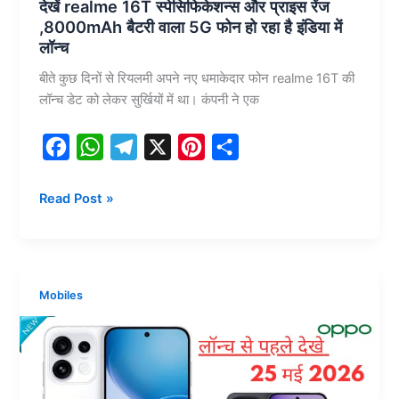
देखें realme 16T स्पेसिफिकेशन्स और प्राइस रेंज
नया
,8000mAh बैटरी वाला 5G फोन हो रहा है इंडिया में
फ्लैगशिप
लॉन्च
फोन
बीते कुछ दिनों से रियलमी अपने नए धमाकेदार फोन realme 16T की
लॉन्च डेट को लेकर सुर्खियों में था। कंपनी ने एक
F
W
T
X
P
S
a
h
e
i
h
देखें
Read Post »
c
a
l
n
a
realme
e
t
e
t
r
16T
b
s
g
e
e
स्पेसिफिकेशन्स
o
A
r
r
और
Mobiles
प्राइस
o
p
a
e
रेंज
k
p
m
s
,8000mAh
t
बैटरी
वाला