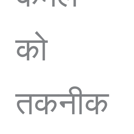
को
तकनीक