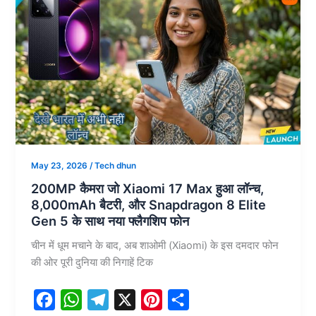
फोन
t
लॉन्च!
6000mAh
बैटरी,
120Hz
स्क्रीन
और
8GB
RAM
May 23, 2026
/
Tech dhun
200MP कैमरा जो Xiaomi 17 Max हुआ लॉन्च,
8,000mAh बैटरी, और Snapdragon 8 Elite
Gen 5 के साथ नया फ्लैगशिप फोन
चीन में धूम मचाने के बाद, अब शाओमी (Xiaomi) के इस दमदार फोन
की ओर पूरी दुनिया की निगाहें टिक
F
W
T
X
P
S