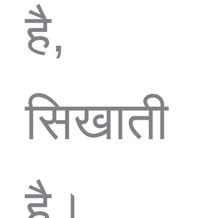
है,
सिखाती
है।