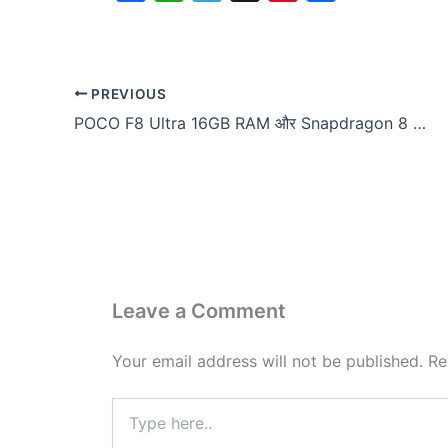
a
h
e
i
h
c
a
l
n
a
e
t
e
t
r
PREVIOUS
b
s
g
e
e
POCO F8 Ultra 16GB RAM और Snapdragon 8 Elite Gen 5 के साथ Geekbench पर हुआ लिस्ट, फ्लैगशिप किलर बनने को तैयार
o
A
r
r
o
p
a
e
k
p
m
s
t
Leave a Comment
Your email address will not be published.
Re
Type
here..