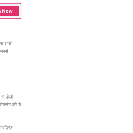
n Now
च मार्च
लर्स
-
से डेली
ैमसंग की ये
रप्रिंट –