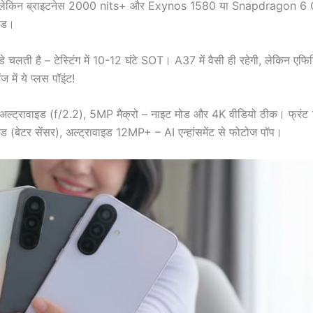
 रहेगी, लेकिन ब्राइटनेस 2000 nits+ और Exynos 1580 या Snapdragon 6
रेड।
ती है – टेस्टिंग में 10-12 घंटे SOT। A37 में वैसी ही रहेगी, लेकिन एफिश
में ये प्लस पॉइंट!
ल्ट्रावाइड (f/2.2), 5MP मैक्रो – नाइट मोड और 4K वीडियो ठीक। फ्रं
ड (बेटर सेंसर), अल्ट्रावाइड 12MP+ – AI एन्हांसमेंट से फोटोज पॉप।