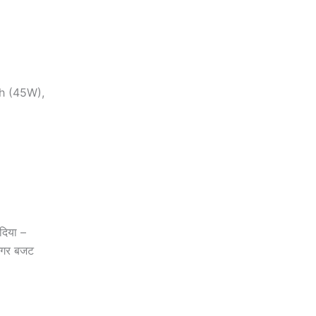
h (45W),
िया –
 अगर बजट