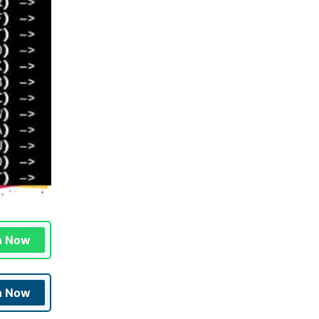
n Now
n Now