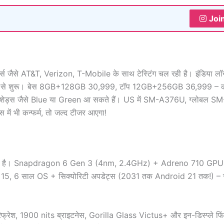
Joi
स जैसे AT&T, Verizon, T-Mobile के साथ टेस्टिंग चल रही है। इंडिया लॉन्
पये से शुरू। बेस 8GB+128GB 30,999, टॉप 12GB+256GB 36,999 – क
ड्स जैसे Blue या Green आ सकते हैं। US में SM-A376U, ग्लोबल SM
ें भी कन्फर्म, तो जल्द टीजर आएगा!
ड चॉइस है। Snapdragon 6 Gen 3 (4nm, 2.4GHz) + Adreno 710 GPU 
d 15, 6 साल OS + सिक्योरिटी अपडेट्स (2031 तक Android 21 तक!) – स
, 1900 nits ब्राइटनेस, Gorilla Glass Victus+ और इन-डिस्प्ले फिंग