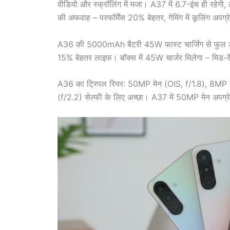
वीडियो और स्क्रॉलिंग में मजा। A37 में 6.7-इंच ही
की अफवाह – परफॉर्मेंस 20% बेहतर, गेमिंग में कूलिंग अपग्
A36 की 5000mAh बैटरी 45W फास्ट चार्जिंग से फुल डे चल
15% बेहतर लाइफ। बॉक्स में 45W चार्जर मिलेगा – मिड-रेंज 
A36 का ट्रिपल रियर: 50MP मेन (OIS, f/1.8), 8MP अ
(f/2.2) सेल्फी के लिए अच्छा। A37 में 50MP मेन अपग्रे