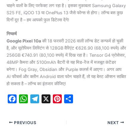
चाहने वालों के लिए परफेक्ट लग रहा है। इसका मुकाबला Samsung Galaxy
S25 FE, iQOO 13 या OnePlus 13 जैसे फोन्स से होगा। लॉन्च बस कुछ
दिनों दूर है – हम आपको फुल डिटेल्स देंगे!
निष्कर्ष
Google Pixel 10a
की 18 फरवरी 2026 वाली लॉन्च डेट कन्फर्म हो चुकी
है, और यूरोपियन लिस्टिंग से 128GB वैरिएंट €626.90 (68,100 रुपये) और
256GB €740.91 (80,100 रुपये) में दिख रहा है। Tensor G4 प्रोसेसर,
48MP कैमरा और 5100mAh बैटरी से यह मिड-रेंज में मजबूत कंटेंडर
बनेगा। Fog Gray, Obsidian और Purple कलर्स में आएगा। अगर आप
AI फीचर्स और क्लीन Android वाला फोन चाहते हैं, तो यह बेस्ट ऑप्शन साबित
हो सकता है – लॉन्च का इंतजार कीजिए!
F
W
T
X
P
S
a
h
e
i
h
c
a
l
n
a
PREVIOUS
NEXT
e
t
e
t
r