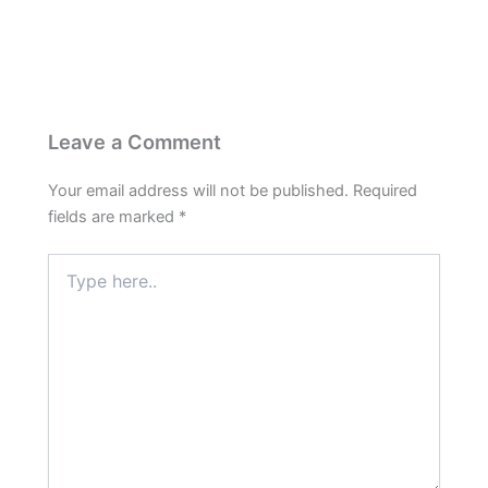
b
s
g
e
e
o
A
r
r
o
p
a
e
k
p
m
s
t
Leave a Comment
Your email address will not be published.
Required
fields are marked
*
Type
here..