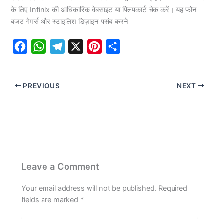
के लिए Infinix की आधिकारिक वेबसाइट या फ्लिपकार्ट चेक करें। यह फोन
बजट गेमर्स और स्टाइलिश डिज़ाइन पसंद करने
F
W
T
X
P
S
a
h
e
i
h
c
a
l
n
a
PREVIOUS
NEXT
e
t
e
t
r
b
s
g
e
e
o
A
r
r
o
p
a
e
k
p
m
s
t
Leave a Comment
Your email address will not be published.
Required
fields are marked
*