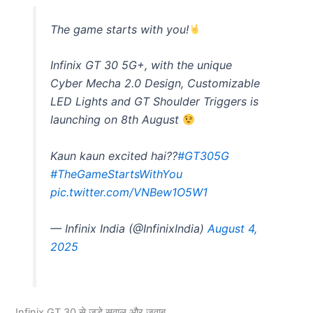
The game starts with you!
Infinix GT 30 5G+, with the unique
Cyber Mecha 2.0 Design, Customizable
LED Lights and GT Shoulder Triggers is
launching on 8th August
Kaun kaun excited hai??
#GT305G
#TheGameStartsWithYou
pic.twitter.com/VNBew1O5W1
— Infinix India (@InfinixIndia)
August 4,
2025
Infinix GT 30 से जुड़े सवाल और जवाब