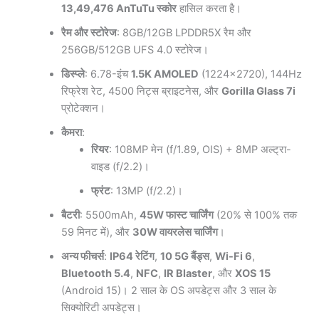
13,49,476 AnTuTu स्कोर
हासिल करता है।
रैम और स्टोरेज
: 8GB/12GB LPDDR5X रैम और
256GB/512GB UFS 4.0 स्टोरेज।
डिस्प्ले
: 6.78-इंच
1.5K AMOLED
(1224×2720), 144Hz
रिफ्रेश रेट, 4500 निट्स ब्राइटनेस, और
Gorilla Glass 7i
प्रोटेक्शन।
कैमरा
:
रियर
: 108MP मेन (f/1.89, OIS) + 8MP अल्ट्रा-
वाइड (f/2.2)।
फ्रंट
: 13MP (f/2.2)।
बैटरी
: 5500mAh,
45W फास्ट चार्जिंग
(20% से 100% तक
59 मिनट में), और
30W वायरलेस चार्जिंग
।
अन्य फीचर्स
:
IP64 रेटिंग
,
10 5G बैंड्स
,
Wi-Fi 6
,
Bluetooth 5.4
,
NFC
,
IR Blaster
, और
XOS 15
(Android 15)। 2 साल के OS अपडेट्स और 3 साल के
सिक्योरिटी अपडेट्स।