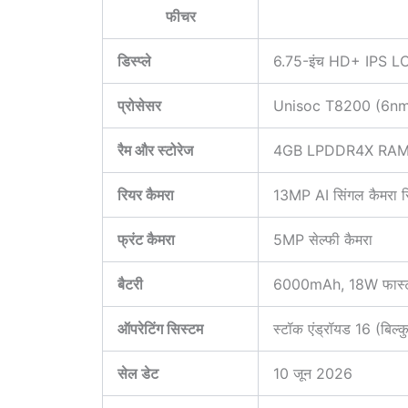
फीचर
डिस्प्ले
6.75-इंच HD+ IPS LCD
प्रोसेसर
Unisoc T8200 (6nm 
रैम और स्टोरेज
4GB LPDDR4X RAM + 
रियर कैमरा
13MP AI सिंगल कैमरा स
फ्रंट कैमरा
5MP सेल्फी कैमरा
बैटरी
6000mAh, 18W फास्ट चा
ऑपरेटिंग सिस्टम
स्टॉक एंड्रॉयड 16 (बिल्क
सेल डेट
10 जून 2026