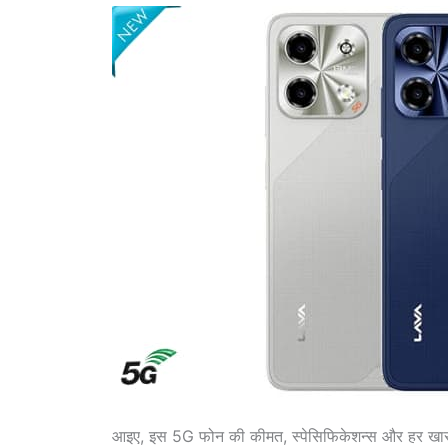
आइए, इस 5G फोन की कीमत, स्पेसिफिकेशन्स और हर खास बात