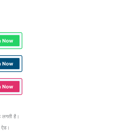
n Now
n Now
n Now
ड लगती है।
ले ऐड।