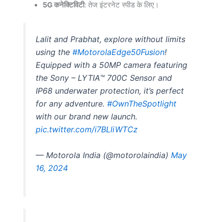
5G कनेक्टिविटी
: तेज इंटरनेट स्पीड के लिए।
Lalit and Prabhat, explore without limits
using the
#MotorolaEdge50Fusion
!
Equipped with a 50MP camera featuring
the Sony – LYTIA™ 700C Sensor and
IP68 underwater protection, it’s perfect
for any adventure.
#OwnTheSpotlight
with our brand new launch.
pic.twitter.com/i7BLliWTCz
— Motorola India (@motorolaindia)
May
16, 2024