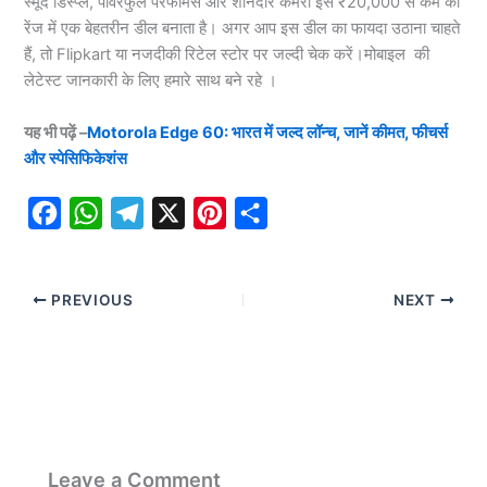
स्मूद डिस्प्ले, पावरफुल परफॉर्मेंस और शानदार कैमरा इसे ₹20,000 से कम की
रेंज में एक बेहतरीन डील बनाता है। अगर आप इस डील का फायदा उठाना चाहते
हैं, तो Flipkart या नजदीकी रिटेल स्टोर पर जल्दी चेक करें।मोबाइल की
लेटेस्ट जानकारी के लिए हमारे साथ बने रहे ।
यह भी पढ़ें –
Motorola Edge 60: भारत में जल्द लॉन्च, जानें कीमत, फीचर्स
और स्पेसिफिकेशंस
F
W
T
X
P
S
a
h
e
i
h
c
a
l
n
a
PREVIOUS
NEXT
e
t
e
t
r
b
s
g
e
e
o
A
r
r
o
p
a
e
k
p
m
s
t
Leave a Comment