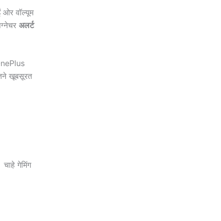
ं ओर वॉल्यूम
ग्नेचर
अलर्ट
 OnePlus
तने खूबसूरत
 चाहे गेमिंग