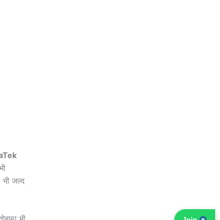
aTek
भी
भी जल्द
 तोहफा भी
Join