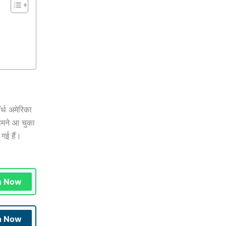
र्थ अमेरिका
ामने आ चुका
गई हैं।
n Now
n Now