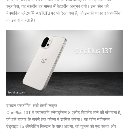
स्मूथनेस, यह स्क्रीन हर मामले में बेहतरीन अनुभव देगी। इस फोन को
बेंचमार्किंग प्लेटफॉर्म AnTuTu पर भी देखा गया है, जो इसकी शानदार परफॉर्मेंस
का इशारा करता है।
दमदार परफॉर्मेंस, लंबी बैटरी लाइफ
OnePlus 13T में क्वालकॉम स्नैपड्रैगन 8 एलीट चिपसेट होने की संभावना है,
जो इसे बाजार के सबसे तेज फोन्स में शामिल करेगा। यह फोन नवीनतम
एंड्रॉइड 15 ऑपरेटिंग सिस्टम के साथ आएगा, जो यूजर्स को एक सहज और