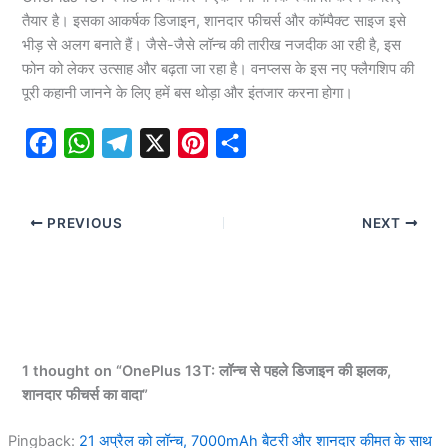
तैयार है। इसका आकर्षक डिजाइन, शानदार फीचर्स और कॉम्पैक्ट साइज इसे
भीड़ से अलग बनाते हैं। जैसे-जैसे लॉन्च की तारीख नजदीक आ रही है, इस
फोन को लेकर उत्साह और बढ़ता जा रहा है। वनप्लस के इस नए फ्लैगशिप की
पूरी कहानी जानने के लिए हमें बस थोड़ा और इंतजार करना होगा।
F
W
T
X
P
S
a
h
e
i
h
c
a
l
n
a
PREVIOUS
NEXT
e
t
e
t
r
b
s
g
e
e
o
A
r
r
o
p
a
e
k
p
m
s
1 thought on “OnePlus 13T: लॉन्च से पहले डिजाइन की झलक,
t
शानदार फीचर्स का वादा”
Pingback:
21 अप्रैल को लॉन्च, 7000mAh बैटरी और शानदार कीमत के साथ