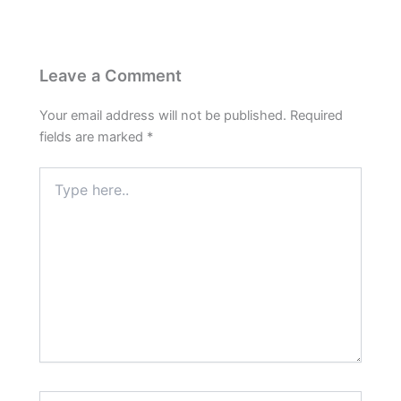
o
p
a
e
k
p
m
s
t
Leave a Comment
Your email address will not be published.
Required
fields are marked
*
Type
here..
Name*