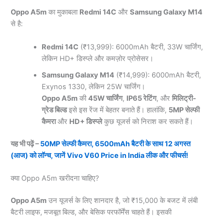
Oppo A5m
का मुकाबला
Redmi 14C
और
Samsung Galaxy M14
से है:
Redmi 14C
(₹13,999): 6000mAh बैटरी, 33W चार्जिंग,
लेकिन HD+ डिस्प्ले और कमज़ोर प्रोसेसर।
Samsung Galaxy M14
(₹14,999): 6000mAh बैटरी,
Exynos 1330, लेकिन 25W चार्जिंग।
Oppo A5m
की
45W चार्जिंग
,
IP65 रेटिंग
, और
मिलिट्री-
ग्रेड बिल्ड
इसे इस रेंज में बेहतर बनाते हैं। हालांकि,
5MP सेल्फी
कैमरा
और
HD+ डिस्प्ले
कुछ यूजर्स को निराश कर सकते हैं।
यह भी पढ़ें –
50MP सेल्फी कैमरा, 6500mAh बैटरी के साथ 12 अगस्त
(आज) को लॉन्च, जानें Vivo V60 Price in India लीक और फीचर्स!
क्या Oppo A5m खरीदना चाहिए?
Oppo A5m
उन यूजर्स के लिए शानदार है, जो ₹15,000 के बजट में लंबी
बैटरी लाइफ, मजबूत बिल्ड, और बेसिक परफॉर्मेंस चाहते हैं। इसकी