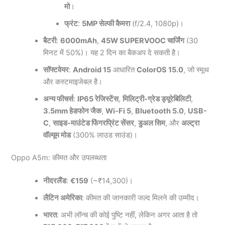
मो
।
फ्रंट
:
5MP सेल्फी कैमरा
(f/2.4, 1080p)।
बैटरी
:
6000mAh
,
45W SUPERVOOC चार्जिंग
(30
मिनट में 50%)। यह 2 दिन का बैकअप दे सकती है।
सॉफ्टवेयर
:
Android 15
आधारित
ColorOS 15.0
, जो स्मूथ
और कस्टमाइजेबल है।
अन्य फीचर्स
:
IP65 रेजिस्टेंस
,
मिलिट्री-ग्रेड ड्यूरेबिलिटी
,
3.5mm हेडफोन जैक
,
Wi-Fi 5
,
Bluetooth 5.0
,
USB-
C
,
साइड-माउंटेड फिंगरप्रिंट सेंसर
,
डुअल सिम
, और
अल्ट्रा
वॉल्यूम मोड
(300% लाउड साउंड)।
Oppo A5m: कीमत और उपलब्धता
नीदरलैंड
:
€159
(~₹14,300)।
लैटिन अमेरिका
: कीमत की जानकारी जल्द मिलने की उम्मीद।
भारत
: अभी लॉन्च की कोई पुष्टि नहीं, लेकिन अगर आता है तो