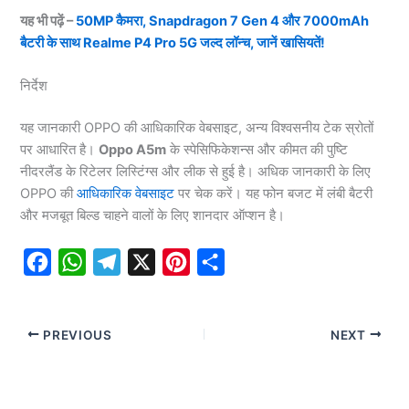
यह भी पढ़ें –
50MP कैमरा, Snapdragon 7 Gen 4 और 7000mAh
बैटरी के साथ Realme P4 Pro 5G जल्द लॉन्च, जानें खासियतें!
निर्देश
यह जानकारी OPPO की आधिकारिक वेबसाइट, अन्य विश्वसनीय टेक स्रोतों
पर आधारित है।
Oppo A5m
के स्पेसिफिकेशन्स और कीमत की पुष्टि
नीदरलैंड के रिटेलर लिस्टिंग्स और लीक से हुई है। अधिक जानकारी के लिए
OPPO की
आधिकारिक वेबसाइट
पर चेक करें। यह फोन बजट में लंबी बैटरी
और मजबूत बिल्ड चाहने वालों के लिए शानदार ऑप्शन है।
F
W
T
X
P
S
a
h
e
i
h
c
a
l
n
a
PREVIOUS
NEXT
e
t
e
t
r
b
s
g
e
e
o
A
r
r