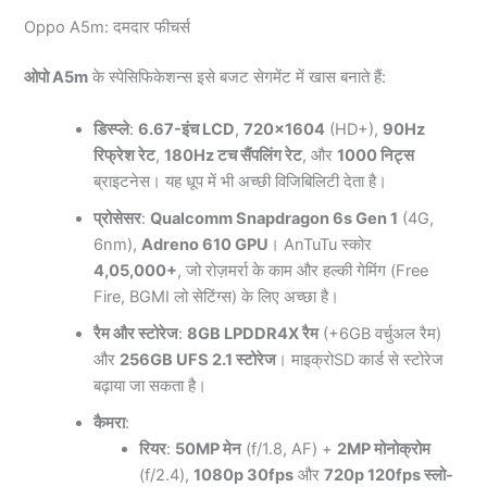
Oppo A5m: दमदार फीचर्स
ओपो A5m
के स्पेसिफिकेशन्स इसे बजट सेगमेंट में खास बनाते हैं:
डिस्प्ले
:
6.67-इंच LCD
,
720×1604
(HD+),
90Hz
रिफ्रेश रेट
,
180Hz टच सैंपलिंग रेट
, और
1000 निट्स
ब्राइटनेस। यह धूप में भी अच्छी विजिबिलिटी देता है।
प्रोसेसर
:
Qualcomm Snapdragon 6s Gen 1
(4G,
6nm),
Adreno 610 GPU
। AnTuTu स्कोर
4,05,000+
, जो रोज़मर्रा के काम और हल्की गेमिंग (Free
Fire, BGMI लो सेटिंग्स) के लिए अच्छा है।
रैम और स्टोरेज
:
8GB LPDDR4X रैम
(+6GB वर्चुअल रैम)
और
256GB UFS 2.1 स्टोरेज
। माइक्रोSD कार्ड से स्टोरेज
बढ़ाया जा सकता है।
कैमरा
:
रियर
:
50MP मेन
(f/1.8, AF) +
2MP मोनोक्रोम
(f/2.4),
1080p 30fps
और
720p 120fps स्लो-