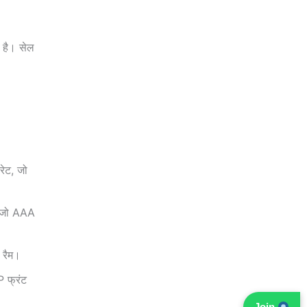
है। सेल
ेट, जो
 जो AAA
 रैम।
 फ्रंट
Join