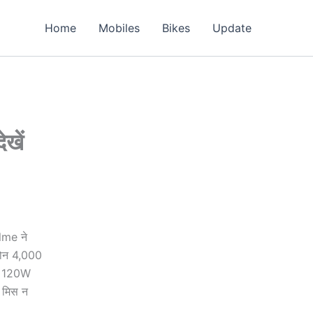
Home
Mobiles
Bikes
Update
खें
lme ने
फोन 4,000
ी, 120W
ल मिस न