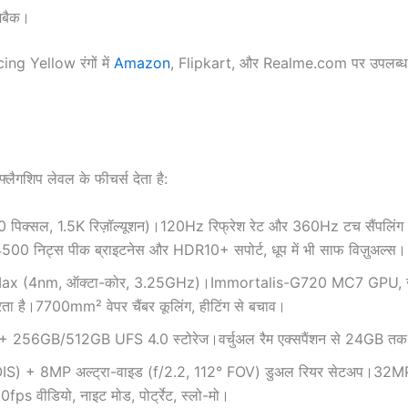
शबैक।
g Yellow रंगों में
Amazon
, Flipkart, और Realme.com पर उपलब्ध 
फ्लैगशिप लेवल के फीचर्स देता है:
क्सल, 1.5K रिज़ॉल्यूशन)।120Hz रिफ्रेश रेट और 360Hz टच सैंपलिंग र
ै।4500 निट्स पीक ब्राइटनेस और HDR10+ सपोर्ट, धूप में भी साफ विज़ुअल्स।
ax (4nm, ऑक्टा-कोर, 3.25GHz)।Immortalis-G720 MC7 GPU,
करता है।7700mm² वेपर चैंबर कूलिंग, हीटिंग से बचाव।
256GB/512GB UFS 4.0 स्टोरेज।वर्चुअल रैम एक्सपैंशन से 24GB तक
S) + 8MP अल्ट्रा-वाइड (f/2.2, 112° FOV) डुअल रियर सेटअप।32MP
ps वीडियो, नाइट मोड, पोर्ट्रेट, स्लो-मो।