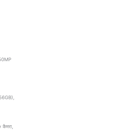
का 50MP
56GB),
कैमरा,