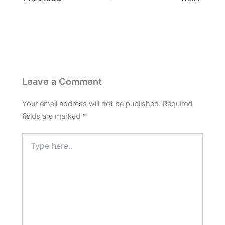
e
t
e
t
r
b
s
g
e
e
o
A
r
r
o
p
a
e
k
p
m
s
t
Leave a Comment
Your email address will not be published.
Required
fields are marked
*
Type
here..