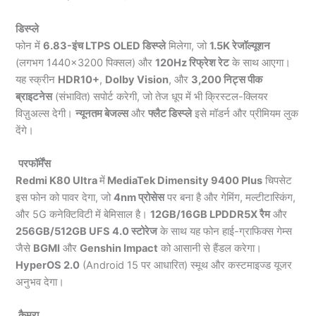
डिस्प्ले
फोन में
6.83-इंच LTPS OLED डिस्प्ले
मिलेगा, जो
1.5K रेजॉल्यूशन
(लगभग 1440×3200 पिक्सल) और
120Hz रिफ्रेश रेट
के साथ आएगा।
यह स्क्रीन
HDR10+
,
Dolby Vision
, और
3,200 निट्स पीक
ब्राइटनेस
(संभावित) सपोर्ट करेगी, जो तेज धूप में भी क्रिस्टल-क्लियर
विज़ुअल्स देगी।
न्यूनतम बेजल्स
और
फ्लैट डिस्प्ले
इसे मॉडर्न और प्रीमियम लुक
देंगे।
परफॉर्मेंस
Redmi K80 Ultra
में
MediaTek Dimensity 9400 Plus
चिपसेट
इस फोन को पावर देगा, जो
4nm प्रोसेस
पर बना है और गेमिंग, मल्टीटास्किंग,
और 5G कनेक्टिविटी में बेमिसाल है।
12GB/16GB LPDDR5X रैम
और
256GB/512GB UFS 4.0 स्टोरेज
के साथ यह फोन हाई-ग्राफिक्स गेम्स
जैसे
BGMI
और
Genshin Impact
को आसानी से हैंडल करेगा।
HyperOS 2.0
(Android 15 पर आधारित) स्मूथ और कस्टमाइज्ड यूजर
अनुभव देगा।
कैमरा