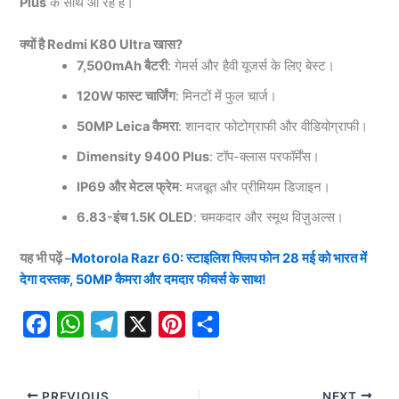
Plus
के साथ आ रहे हैं।
क्यों है Redmi K80 Ultra खास?
7,500mAh बैटरी
: गेमर्स और हैवी यूजर्स के लिए बेस्ट।
120W फास्ट चार्जिंग
: मिनटों में फुल चार्ज।
50MP Leica कैमरा
: शानदार फोटोग्राफी और वीडियोग्राफी।
Dimensity 9400 Plus
: टॉप-क्लास परफॉर्मेंस।
IP69 और मेटल फ्रेम
: मजबूत और प्रीमियम डिजाइन।
6.83-इंच 1.5K OLED
: चमकदार और स्मूथ विज़ुअल्स।
यह भी पढ़ें –
Motorola Razr 60: स्टाइलिश फ्लिप फोन 28 मई को भारत में
देगा दस्तक, 50MP कैमरा और दमदार फीचर्स के साथ!
F
W
T
X
P
S
a
h
e
i
h
c
a
l
n
a
PREVIOUS
NEXT