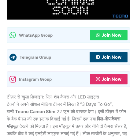
Join Now
WhatsApp Group
Join Now
Telegram Group
Join Now
Instagram Group
टीज़र से खुला डिजाइन: पिल-शेप कैमरा और LED लाइट्स
टेक्नो ने अपने सोशल मीडिया टीज़र में लिखा है “3 Days To Go”,
यानी
Tecno Camon Slim
22 जून को दस्तक देगा। इसी टीज़र में फोन
के बैक पैनल की एक झलक दिखाई गई है, जिसमें एक नया
पिल-शेप कैमरा
मॉड्यूल
देखने को मिलता है। इस मॉड्यूल में ऊपर और नीचे दो कैमरा सेंसर हैं,
जबकि बीच में कई एलईडी लाइट्स लगाई गई हैं। लीक तस्वीरों के अनुसार, यह