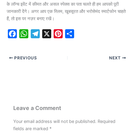
के लॉन्च इवेंट में कीमत और असल स्पेक्स का पता चलते ही हम आपको पूरी
जानकारी देंगे। अगर आप एक स्लिम, खूबसूरत और भरोसेमंद स्मार्टफोन चाहते
हैं, तो इस पर नज़र बनाए रखें।
F
W
T
X
P
S
a
h
e
i
h
c
a
l
n
a
PREVIOUS
NEXT
e
t
e
t
r
b
s
g
e
e
o
A
r
r
o
p
a
e
k
p
m
s
t
Leave a Comment
Your email address will not be published.
Required
fields are marked
*