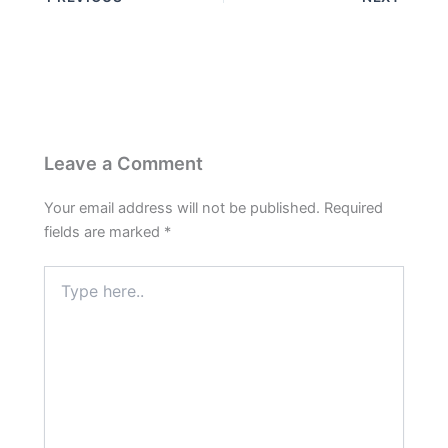
e
t
e
t
r
b
s
g
e
e
o
A
r
r
o
p
a
e
k
p
m
s
t
Leave a Comment
Your email address will not be published.
Required
fields are marked
*
Type
here..