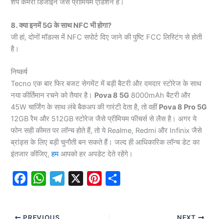
शेप कैमरा डिजाइन जैसे प्रीमियम एडिशन हैं।
8. क्या इनमें 5G के साथ NFC भी होगा?
जी हां, दोनों मॉडल्स में NFC सपोर्ट दिए जाने की पुष्टि FCC लिस्टिंग से होती
है।
निष्कर्ष
Tecno एक बार फिर बजट सेगमेंट में बड़ी बैटरी और दमदार स्टोरेज के साथ
नया कीर्तिमान रचने को तैयार है।
Pova 8 5G
8000mAh बैटरी और
45W चार्जिंग के साथ लंबे बैकअप की गारंटी देता है, तो वहीं
Pova 8 Pro 5G
12GB रैम और 512GB स्टोरेज जैसे प्रीमियम फीचर्स से लैस है। अगर ये
फोन सही कीमत पर लॉन्च होते हैं, तो ये Realme, Redmi और Infinix जैसे
ब्रांड्स के लिए बड़ी चुनौती बन सकते हैं। जल्द ही आधिकारिक लॉन्च डेट का
इंतजार कीजिए,
हम
आपको हर अपडेट देते रहेंगे।
F
W
T
X
P
S
a
h
e
i
h
c
a
l
n
a
PREVIOUS
NEXT