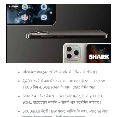
लॉन्च डेट
: अक्टूबर 2025 के अंत में (टीजर से संकेत)।
7,499 रुपये से कम में Lava का नया बजट बीस्ट – Unisoc
T606 चिप 4/6GB RAM के साथ, लाइट गेमिंग स्मूद।
50MP AI रियर कैमरा + 8/13MP फ्रंट, 6.7-इंच HD+
90Hz वॉटरड्रॉप स्क्रीन – सेल्फी और स्ट्रीमिंग मजेदार।
5000mAh बैटरी 18W फास्ट चार्जिंग के साथ, iPhone जैसा