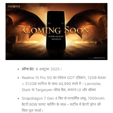
लॉन्च डेट
: 8 अक्टूबर 2025।
Realme 15 Pro 5G का स्पेशल GOT एडिशन, 12GB RAM
+ 512GB स्टोरेज के साथ 44,999 रुपये में – Lannister,
Stark या Targaryen थीम्ड बैक, कस्टम UI और बॉक्स!
Snapdragon 7 Gen 4 चिप से परफॉर्मेंस धांसू, 7000mAh
बैटरी 80W फास्ट चार्जिंग के साथ – पार्टीज में बैटरी ड्रेन की
चिंता भूल जाओ।