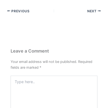
c
a
l
n
a
PREVIOUS
NEXT
e
t
e
t
r
b
s
g
e
e
o
A
r
r
o
p
a
e
k
p
m
s
t
Leave a Comment
Your email address will not be published.
Required
fields are marked
*
Type
here..