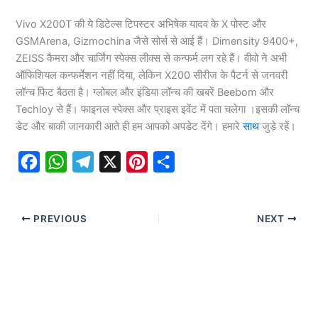
Vivo X200T की ये डिटेल्स टिपस्टर अभिषेक यादव के X पोस्ट और
GSMArena, Gizmochina जैसे सोर्स से आई हैं। Dimensity 9400+,
ZEISS कैमरा और चार्जिंग स्पेक्स लीक्स से कन्फर्म लग रहे हैं। वीवो ने अभी
ऑफिशियल कन्फर्मेशन नहीं दिया, लेकिन X200 सीरीज के पैटर्न से जनवरी
लॉन्च फिट बैठता है। ग्लोबल और इंडिया लॉन्च की खबरें Beebom और
Techloy से हैं। फाइनल स्पेक्स और प्राइस इवेंट में पता चलेगा ।इसकी लॉन्च
डेट और बाकी जानकारी आते ही हम आपको अपडेट देंगे। हमारे
साथ
जुड़े रहें।
F
W
T
X
P
S
a
h
e
i
h
c
a
l
n
a
PREVIOUS
NEXT
e
t
e
t
r
b
s
g
e
e
o
A
r
r
o
p
a
e
k
p
m
s