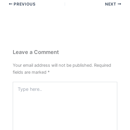
PREVIOUS
NEXT
e
t
e
t
r
b
s
g
e
e
o
A
r
r
o
p
a
e
k
p
m
s
t
Leave a Comment
Your email address will not be published.
Required
fields are marked
*
Type
here..