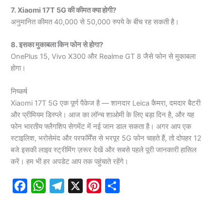
7. Xiaomi 17T 5G की कीमत क्या होगी?
अनुमानित कीमत 40,000 से 50,000 रुपये के बीच रह सकती है।
8. इसका मुकाबला किन फोन से होगा?
OnePlus 15, Vivo X300 और Realme GT 8 जैसे फोन से मुकाबला
होगा।
निष्कर्ष
Xiaomi 17T 5G एक पूर्ण पैकेज है — शानदार Leica कैमरा, दमदार बैटरी
और प्रीमियम डिस्प्ले। आज का लॉन्च शाओमी के लिए बड़ा दिन है, और यह
फोन भारतीय फ्लैगशिप सेगमेंट में नई जान डाल सकता है। अगर आप एक
स्टाइलिश, भरोसेमंद और परफॉर्मेंस से भरपूर 5G फोन चाहते हैं, तो दोपहर 12
बजे इसकी लाइव स्ट्रीमिंग ज़रूर देखें और सबसे पहले पूरी जानकारी हासिल
करें। हम भी हर अपडेट आप तक पहुंचाते रहेंगे।
F
W
T
X
P
S
a
h
e
i
h
c
a
l
n
a