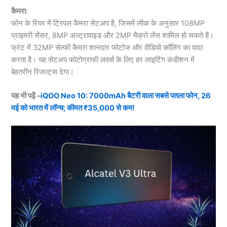
कैमरा
:
फोन के रियर में ट्रिपल कैमरा सेटअप है, जिसमें लीक के अनुसार 108MP
प्राइमरी सेंसर, 8MP अल्ट्रावाइड और 2MP मैक्रो लेंस शामिल हो सकते हैं।
फ्रंट में 32MP सेल्फी कैमरा शानदार फोटोज और वीडियो कॉलिंग का वादा
करता है। यह सेटअप फोटोग्राफी लवर्स के लिए हर लाइटिंग कंडीशन में
बेहतरीन रिजल्ट्स देगा।
यह भी पढ़ें –
iQOO Neo 10: 7000mAh बैटरी वाला सबसे पतला फोन, 26
मई को भारत में लॉन्च; कीमत ₹35,000 से कम!