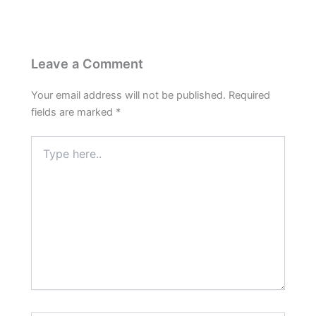
o
p
a
e
k
p
m
s
t
Leave a Comment
Your email address will not be published.
Required
fields are marked
*
Type
here..