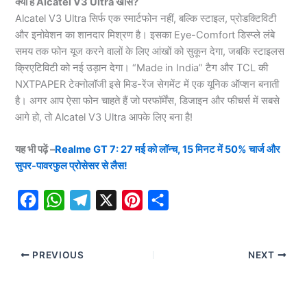
क्यों है Alcatel V3 Ultra खास?
Alcatel V3 Ultra सिर्फ एक स्मार्टफोन नहीं, बल्कि स्टाइल, प्रोडक्टिविटी
और इनोवेशन का शानदार मिश्रण है। इसका Eye-Comfort डिस्प्ले लंबे
समय तक फोन यूज करने वालों के लिए आंखों को सुकून देगा, जबकि स्टाइलस
क्रिएटिविटी को नई उड़ान देगा। “Made in India” टैग और TCL की
NXTPAPER टेक्नोलॉजी इसे मिड-रेंज सेगमेंट में एक यूनिक ऑप्शन बनाती
है। अगर आप ऐसा फोन चाहते हैं जो परफॉर्मेंस, डिजाइन और फीचर्स में सबसे
आगे हो, तो Alcatel V3 Ultra आपके लिए बना है!
यह भी पढ़ें –
Realme GT 7: 27 मई को लॉन्च, 15 मिनट में 50% चार्ज और
सुपर-पावरफुल प्रोसेसर से लैस!
F
W
T
X
P
S
a
h
e
i
h
c
a
l
n
a
PREVIOUS
NEXT
e
t
e
t
r
b
s
g
e
e
o
A
r
r