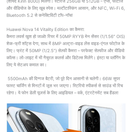
(शायद Kirin 8000) मिलेगा। स्टोरेज 256GB या 512GB – ऐप्स, फोटोज
और वीडियोज के लिए खूब स्पेस। मल्टीटास्किंग आसान, और NFC, Wi-Fi 6,
Bluetooth 5.2 से कनेक्टिविटी टॉप-नॉच!
Huawei Nova 14 Vitality Edition का कैमरा:
कैमरा लवर्स खुश हो जाओ! रियर में 50MP RYYB मेन सेंसर (1/1.56″ OIS)
शेक-फ्री शॉट्स देगा, साथ में 8MP अल्ट्रा-वाइड लेंस वाइड-एंगल फोटोज के
लिए। फ्रंट में 50MP (1/2.5″) सेल्फी कैमरा – परफेक्ट सेल्फीज और वीडियो
कॉल्स। लो-लाइट में भी नैचुरल कलर्स और डिटेल्स मिलेंगे। इंस्टा या व्लॉगिंग के
लिए ये सेटअप कमाल का।
5500mAh की दिग्गज बैटरी, जो पूरे दिन आसानी से चलेगी। 66W सुपर
फास्ट चार्जिंग से मिनटों में जूस भर जाएगा। स्टिरियो स्पीकर्स से साउंड भी रिच
रहेगा। ये फोन डेली यूजर्स के लिए आइडियल – वर्क, एंटरटेनमेंट सब हैंडल!