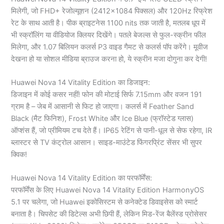
मिलेगी, जो FHD+ रेजोल्यूशन (2412×1084 पिक्सल) और 120Hz रिफ्रेश
रेट के साथ आती है। पीक ब्राइटनेस 1100 nits तक जाती है, मतलब धूप में
भी स्क्रॉलिंग या वीडियोज क्लियर दिखेंगे। पतले बेजल्स से फुल-स्क्रीन फील
मिलेगा, और 1.07 बिलियन कलर्स P3 वाइड गैमट से कलर्स पॉप करेंगे। मूवीज
देखना हो या सोशल मीडिया ब्राउज करना हो, ये स्क्रीन मजा दोगुना कर देगी!
Huawei Nova 14 Vitality Edition का डिजाइन:
डिजाइन में कोई कसर नहीं! फोन की मोटाई सिर्फ 7.15mm और वजन 191
ग्राम है – जेब में आसानी से फिट हो जाएगा। कलर्स में Feather Sand
Black (मैट फिनिश), Frost White और Ice Blue (फ्रॉस्टेड ग्लास)
ऑप्शंस हैं, जो प्रीमियम टच देते हैं। IP65 रेटिंग से पानी-धूल से सेफ रहेगा, IR
ब्लास्टर से TV कंट्रोल आसान। साइड-माउंटेड फिंगरप्रिंट सेंसर भी सुपर
क्विक!
Huawei Nova 14 Vitality Edition का परफॉर्मेंस:
परफॉर्मेंस के लिए Huawei Nova 14 Vitality Edition HarmonyOS
5.1 पर चलेगा, जो Huawei इकोसिस्टम से कनेक्टेड डिवाइसेस को स्मार्ट
बनाता है। चिपसेट की डिटेल्स अभी छिपी हैं, लेकिन मिड-रेंज बैलेंस्ड प्रोसेसर