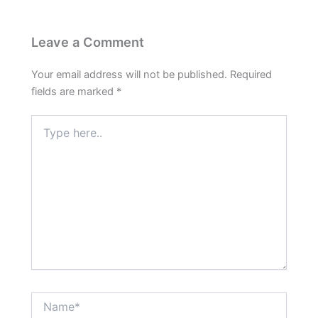
k
p
m
s
t
Leave a Comment
Your email address will not be published.
Required
fields are marked
*
Type
here..
Name*