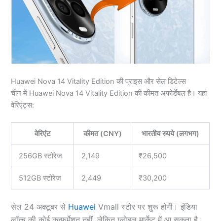
Huawei Nova 14 Vitality Edition की प्राइस और सेल डिटेल्स
चीन में Huawei Nova 14 Vitality Edition की कीमत अफोर्डेबल है। यहां
वेरिएंट्स:
वेरिएंट
कीमत (CNY)
भारतीय रुपये (लगभग)
256GB स्टोरेज
2,149
₹26,500
512GB स्टोरेज
2,449
₹30,200
सेल 24 अक्टूबर से
Huawei
Vmall स्टोर पर शुरू होगी। इंडिया
लॉन्च की कोई कन्फर्मेशन नहीं, लेकिन ग्लोबल मार्केट में आ सकता है।