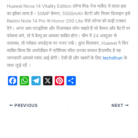
Huawei Nova 14 Vitality Edition लॉन्च मिड-रेंज मार्केट में ताजा हवा
का झोंका लाया है – 50MP कैमरा, 5500mAh बैटरी और स्लिम डिजाइन इसे
Redmi Note 14 Pro या Honor 200 Lite जैसे फोन्स को कड़ी टक्कर
देंगे। अगर आप स्टाइलिश और रिलायबल फोन चाहते हैं जो कैमरा और बैटरी पर
फोकस करे, तो ये वैल्यू का धमाका साबित होगा। चीन में 24 अक्टूबर से
उपलब्ध, तो ग्लोबल अपडेट्स पर नजर रखें। कुल मिलाकर, Huawei ने फिर
साबित किया कि अफोर्डेबल में प्रीमियम फील उनका कमाल है!उम्मीद है यह
जानकारी आपको पसंद आई होगी। ऐसी ही और खबरों के लिए
techdhun
के
साथ जुड़े रहें ।
F
W
T
X
P
S
a
h
e
i
h
c
a
l
n
a
PREVIOUS
NEXT
e
t
e
t
r
b
s
g
e
e
o
A
r
r
o
p
a
e