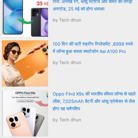
राज: अनोखे रंग, धांसू स्टोरेज और कैमरे का तगड़ा
अपग्रेड, 25 मई को होगा धमाका
by Tech dhun
100 दिन की फ्री स्क्रीन रिप्लेसमेंट ,8999 रुपये
में लॉन्च हुआ सस्ता स्मार्टफोन itel A100 Pro
by Tech dhun
Oppo Find X9s की भारतीय कीमत लॉन्च से पहले
लीक, 7,025mAh बैटरी और धांसू प्रोसेसर से लैस
होगा यह फ्लैगशिप
by Tech dhun