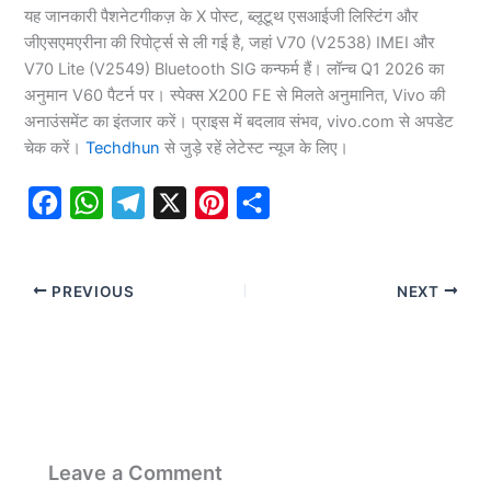
यह जानकारी पैशनेटगीकज़ के X पोस्ट, ब्लूटूथ एसआईजी लिस्टिंग और
जीएसएमएरीना की रिपोर्ट्स से ली गई है, जहां V70 (V2538) IMEI और
V70 Lite (V2549) Bluetooth SIG कन्फर्म हैं। लॉन्च Q1 2026 का
अनुमान V60 पैटर्न पर। स्पेक्स X200 FE से मिलते अनुमानित, Vivo की
अनाउंसमेंट का इंतजार करें। प्राइस में बदलाव संभव, vivo.com से अपडेट
चेक करें।
Techdhun
से जुड़े रहें लेटेस्ट न्यूज के लिए।
F
W
T
X
P
S
a
h
e
i
h
c
a
l
n
a
PREVIOUS
NEXT
e
t
e
t
r
b
s
g
e
e
o
A
r
r
o
p
a
e
k
p
m
s
t
Leave a Comment