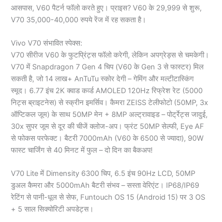
आसपास, V60 पैटर्न फॉलो करते हुए। प्राइस? V60 के 29,999 से शुरू,
V70 35,000-40,000 रुपये रेंज में रह सकता है।
Vivo V70 संभावित स्पेक्स:
V70 सीरीज V60 के फुटप्रिंट्स फॉलो करेगी, लेकिन अपग्रेड्स से चमकेगी।
V70 में Snapdragon 7 Gen 4 चिप (V60 के Gen 3 से फास्टर) मिल
सकती है, जो 14 लाख+ AnTuTu स्कोर देगी – गेमिंग और मल्टीटास्किंग
स्मूद। 6.77 इंच 2K क्वाड कर्व्ड AMOLED 120Hz रिफ्रेश रेट (5000
निट्स ब्राइटनेस) से स्क्रीन इमर्सिव। कैमरा ZEISS टेलीफोटो (50MP, 3x
ऑप्टिकल जूम) के साथ 50MP मेन + 8MP अल्ट्रावाइड – पोर्ट्रेट्स जादुई,
30x सुपर जूम से दूर की चीजें क्लोज-अप। फ्रंट 50MP सेल्फी, Eye AF
से फोकस परफेक्ट। बैटरी 7000mAh (V60 के 6500 से ज्यादा), 90W
फास्ट चार्जिंग से 40 मिनट में फुल – दो दिन का बैकअप!
V70 Lite में Dimensity 6300 चिप, 6.5 इंच 90Hz LCD, 50MP
डुअल कैमरा और 5000mAh बैटरी संभव – सस्ता वेरिएंट। IP68/IP69
रेटिंग से पानी-धूल से सेफ, Funtouch OS 15 (Android 15) पर 3 OS
+ 5 साल सिक्योरिटी अपडेट्स।