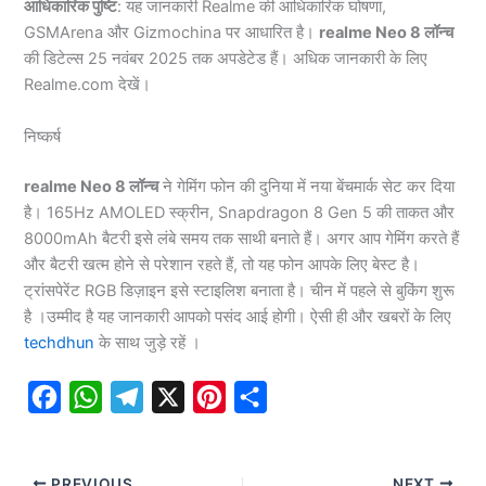
आधिकारिक पुष्टि
: यह जानकारी Realme की आधिकारिक घोषणा,
GSMArena और Gizmochina पर आधारित है।
realme Neo 8 लॉन्च
की डिटेल्स 25 नवंबर 2025 तक अपडेटेड हैं। अधिक जानकारी के लिए
Realme.com देखें।
निष्कर्ष
realme Neo 8 लॉन्च
ने गेमिंग फोन की दुनिया में नया बेंचमार्क सेट कर दिया
है। 165Hz AMOLED स्क्रीन, Snapdragon 8 Gen 5 की ताकत और
8000mAh बैटरी इसे लंबे समय तक साथी बनाते हैं। अगर आप गेमिंग करते हैं
और बैटरी खत्म होने से परेशान रहते हैं, तो यह फोन आपके लिए बेस्ट है।
ट्रांसपेरेंट RGB डिज़ाइन इसे स्टाइलिश बनाता है। चीन में पहले से बुकिंग शुरू
है ।उम्मीद है यह जानकारी आपको पसंद आई होगी। ऐसी ही और खबरों के लिए
techdhun
के साथ जुड़े रहें ।
F
W
T
X
P
S
a
h
e
i
h
c
a
l
n
a
PREVIOUS
NEXT