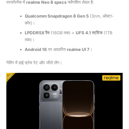
परफॉरमेंस में
realme Neo 8 specs
फ्लैगशिप लेवल है:
Qualcomm Snapdragon 8 Gen 5
(3nm, ऑक्टा-
कोर)।
LPDDR5X रैम
(16GB तक) +
UFS 4.1 स्टोरेज
(1TB
तक)।
Android 16
पर आधारित
realme UI 7
।
गेमिंग में हाई फ्रेम रेट और जीरो लैग।