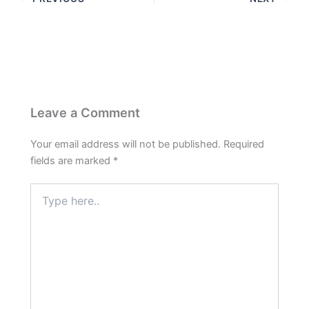
e
t
e
t
r
b
s
g
e
e
o
A
r
r
o
p
a
e
k
p
m
s
t
Leave a Comment
Your email address will not be published.
Required
fields are marked
*
Type
here..