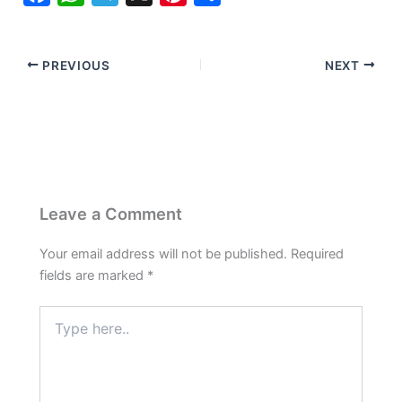
a
h
e
i
h
c
a
l
n
a
PREVIOUS
NEXT
e
t
e
t
r
b
s
g
e
e
o
A
r
r
o
p
a
e
k
p
m
s
t
Leave a Comment
Your email address will not be published.
Required
fields are marked
*
Type
here..