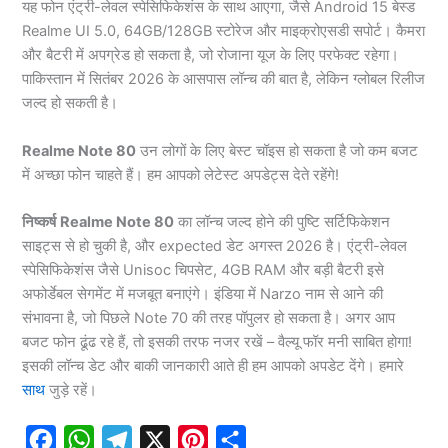
यह फोन एंट्री-लेवल स्पेसिफिकेशंस के साथ आएगा, जैसे Android 15 बेस्ड
Realme UI 5.0, 64GB/128GB स्टोरेज और माइक्रोएसडी सपोर्ट। कैमरा
और बैटरी में अपग्रेड हो सकता है, जो रोजाना यूज के लिए परफेक्ट रहेगा।
पाकिस्तान में सितंबर 2026 के आसपास लॉन्च की बात है, लेकिन ग्लोबल रिलीज
जल्द हो सकती है।
Realme Note 80
उन लोगों के लिए बेस्ट चॉइस हो सकता है जो कम बजट
में अच्छा फोन चाहते हैं। हम आपको लेटेस्ट अपडेट्स देते रहेंगे!
निष्कर्ष
Realme Note 80
का लॉन्च जल्द होने की पुष्टि सर्टिफिकेशन
साइट्स से हो चुकी है, और expected डेट अगस्त 2026 है। एंट्री-लेवल
स्पेसिफिकेशंस जैसे Unisoc चिपसेट, 4GB RAM और बड़ी बैटरी इसे
अफोर्डेबल सेगमेंट में मजबूत बनाएंगे। इंडिया में Narzo नाम से आने की
संभावना है, जो पिछले Note 70 की तरह पॉपुलर हो सकता है। अगर आप
बजट फोन ढूंढ रहे हैं, तो इसकी तरफ नजर रखें – वैल्यू फॉर मनी साबित होगा!
इसकी लॉन्च डेट और बाकी जानकारी आते ही हम आपको अपडेट देंगे। हमारे
साथ
जुड़े रहें।
F
W
T
X
P
S