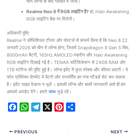
चीन लॉन्च के बाद ग्लोबल में जल्द।
Realme Neo 8 में RGB लाइटिंग है?
हां, Halo Awakening
RGB लाइटिंग बैक पर मिलेगी।
अधिकारी पुष्टि
Realme ने ऑफिशियल टीजर और पोस्टर्स से कंफर्म किया है कि Neo 8 22
जनवरी 2026 को चीन में लॉन्च होगा, जिसमें Snapdragon 8 Gen 5 चिप,
8000mAh बैटरी, 165Hz AMOLED स्क्रीन और Halo Awakening
RGB लाइटिंग दिखाई गई है। TENAA सर्टिफिकेशन से 24GB RAM और
1TB स्टोरेज की पुष्टि हुई है। लॉन्च इवेंट में फुल स्पेक्स और कीमत आएगी – ये
फोन प्रीमियम सेगमेंट में बैटरी और परफॉर्मेंस का नया स्टैंडर्ड सेट कर सकता
है। इवेंट लाइव देखना न भूलें । इसकी लॉन्च और बाकी जानकारी आते ही हम
आपको अपडेट देंगे। हमारे
साथ
जुड़े रहें।
F
W
T
X
P
S
a
h
e
i
h
c
a
l
n
a
PREVIOUS
NEXT
e
t
e
t
r