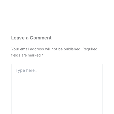
b
s
g
e
e
o
A
r
r
o
p
a
e
k
p
m
s
t
Leave a Comment
Your email address will not be published.
Required
fields are marked
*
Type
here..