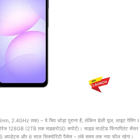
 2.4GHz तक) – ये चिप थोड़ा पुराना है, लेकिन डेली यूज, लाइट गेमिंग
ोरेज 128GB (2TB तक माइक्रोSD सपोर्ट)। साइड माउंटेड फिंगरप्रिंट सेंस
अपडेट्स और 6 साल सिक्योरिटी पैचेस – लंबे समय तक नया फील रहेगा।