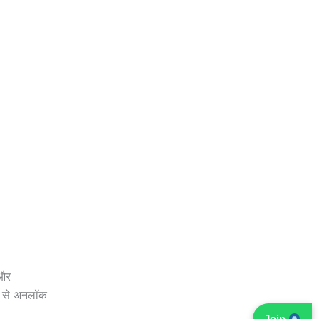
 और
र से अनलॉक
Join