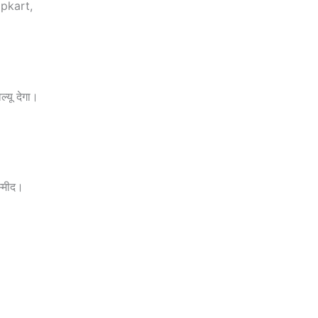
ipkart,
यू देगा।
म्मीद।