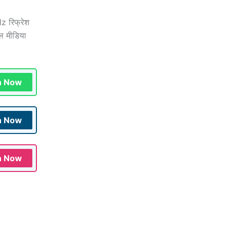
z रिफ्रेश
शल मीडिया
n Now
n Now
n Now