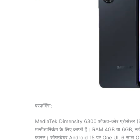
परफॉर्मेंस:
MediaTek Dimensity 6300 ऑक्टा-कोर प्रोसेसर (6nm,
मल्टीटास्किंग के लिए काफी है। RAM 4GB या 6GB, स्ट
फास्ट। सॉफ्टवेयर Android 15 पर One UI, 6 साल OS 