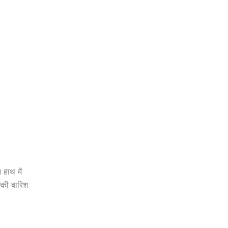
हाथ में
्की बारिश