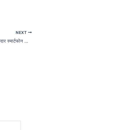
NEXT
अप्रैल के आखिरी launch in week शानदार स्मार्टफोन आने वाले, जो एक बढ़ के एक फीचर और 50+16+8 कैमरा सेटअप में क्यों आ रहे पूरा जाने