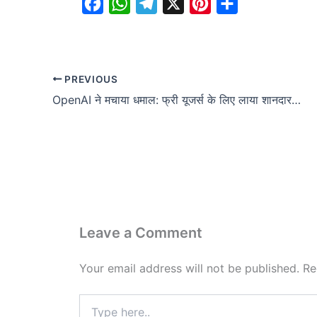
F
W
T
X
P
S
a
h
e
i
h
c
a
l
n
a
e
t
e
t
r
PREVIOUS
b
s
g
e
e
OpenAI ने मचाया धमाल: फ्री यूजर्स के लिए लाया शानदार रिसर्च टूल!
o
A
r
r
o
p
a
e
k
p
m
s
t
Leave a Comment
Your email address will not be published.
Re
Type
here..