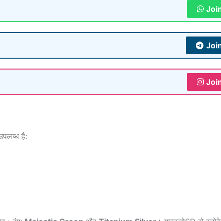
Joi
Joi
Joi
उपलब्ध है: