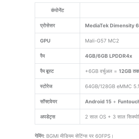
कंपोनेंट
प्रोसेसर
MediaTek Dimensity 
GPU
Mali-G57 MC2
रैम
4GB/6GB LPDDR4x
रैम बूस्ट
+6GB वर्चुअल =
12GB त
स्टोरेज
64GB/128GB eMMC 5.
सॉफ्टवेयर
Android 15
+
Funtouc
अपडेट्स
2 साल OS + 3 साल सिक्योर
गेमिंग
: BGMI मीडियम सेटिंग्स पर 60FPS।