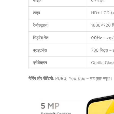
साइज़
6.74 इंच
टाइप
HD+ LCD (वॉ
रेजोल्यूशन
1600×720 प
रिफ्रेश रेट
90Hz
– स्क्रॉ
ब्राइटनेस
700 निट्स – इ
प्रोटेक्शन
Gorilla Glas
गेमिंग और वीडियो
: PUBG, YouTube – सब कुछ स्मूथ।