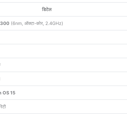
डिटेल
6300
(6nm, ऑक्टा-कोर, 2.4GHz)
क
1
h OS 15
िटी