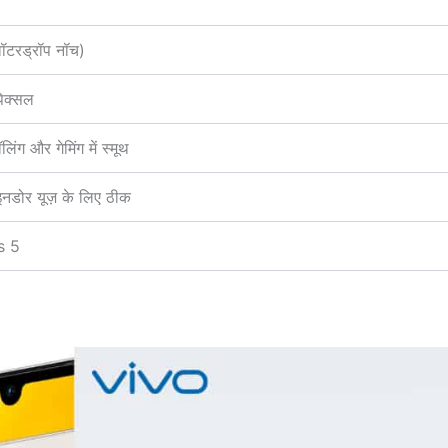
टरड्रॉप नॉच)
िक्सल
लिंग और गेमिंग में स्मूथ
नडोर यूज़ के लिए ठीक
s 5