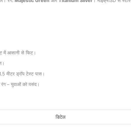
पर। रंग:
Majestic Green
और
Titanium Silver
। माइक्रोSD से स्टोरे
 में आसानी से फिट।
ित।
.5 मीटर ड्रॉप टेस्ट पास।
रंग – युवाओं को पसंद।
डिटेल